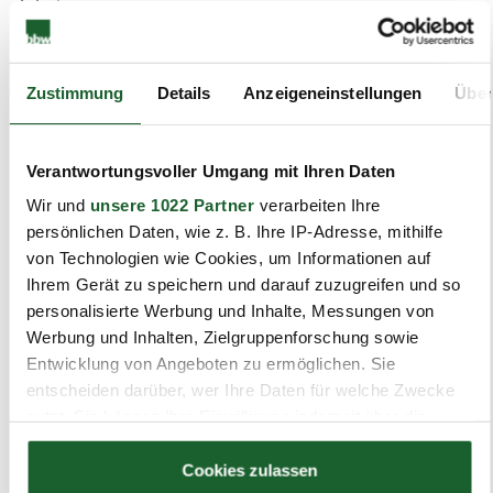
Arbeitsprozessen.
Der Beitrag von Dr. Manuel Illi und Max Welter von der
QualityMinds GmbH zur Thematik "Künstliche
Intelligenz in der betrieblichen Fort- und Weiterbildung.
Zustimmung
Details
Anzeigeneinstellungen
Über
Status, Entwicklungsbeispiele und Diskussionen!" bot
wertvolle Einblicke in die aktuellen Entwicklungen und
Anwendungsmöglichkeiten von KI in der Bildung.
Verantwortungsvoller Umgang mit Ihren Daten
Wir und
unsere 1022 Partner
verarbeiten Ihre
"Wir freuen uns, dass wir als bbw Bildungswerk der
persönlichen Daten, wie z. B. Ihre IP-Adresse, mithilfe
Wirtschaft in Berlin und Brandenburg die Plattform für
von Technologien wie Cookies, um Informationen auf
diesen wertvollen Erfahrungsaustausch im perfekten
Ihrem Gerät zu speichern und darauf zuzugreifen und so
Ambiente des Ringhotels Schorfheide bieten durften,
personalisierte Werbung und Inhalte, Messungen von
denn dieses Themenfeld rund um Fragen der
Werbung und Inhalten, Zielgruppenforschung sowie
Digitalisierung und KI in der Bildung bewegt uns alle",
Entwicklung von Angeboten zu ermöglichen. Sie
sagte Dr. Stefan Romberg, Geschäftsführer der bbw
entscheiden darüber, wer Ihre Daten für welche Zwecke
Gruppe.
nutzt. Sie können Ihre Einwilligung jederzeit über die
Er dankte allen Teilnehmenden für ihr Engagement, die
Cookie-Erklärung oder durch Klicken auf das Privacy
gute Zusammenarbeit und die anregenden
Trigger Symbol ändern oder widerrufen
Cookies zulassen
Diskussionen, die ganz wesentlich zum Gelingen dieser