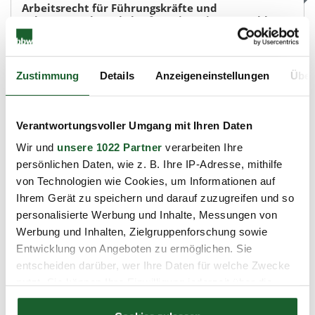
Arbeitsrecht für Führungskräfte und
Führungsnachwuchskräfte - Eintägiger "Crashkurs"
09.10.2026
1 Tag à 8 Stunden
Zustimmung
Details
Anzeigeneinstellungen
Über
Charlottenburg, Haus der Wirtschaft
Arbeits- und Wirtschaftsrecht
Verantwortungsvoller Umgang mit Ihren Daten
Details
Wir und
unsere 1022 Partner
verarbeiten Ihre
persönlichen Daten, wie z. B. Ihre IP-Adresse, mithilfe
Plätze verfügbar
Merkzettel
PDF
von Technologien wie Cookies, um Informationen auf
Ihrem Gerät zu speichern und darauf zuzugreifen und so
Seminare
personalisierte Werbung und Inhalte, Messungen von
Aktuelles Arbeitsrecht
Werbung und Inhalten, Zielgruppenforschung sowie
Entwicklung von Angeboten zu ermöglichen. Sie
14.10.2026
entscheiden darüber, wer Ihre Daten für welche Zwecke
1 Tag à 8 Stunden
nutzt. Sie können Ihre Einwilligung jederzeit über die
Charlottenburg, Haus der Wirtschaft
Cookie-Erklärung oder durch Klicken auf das Privacy
Arbeits- und Wirtschaftsrecht