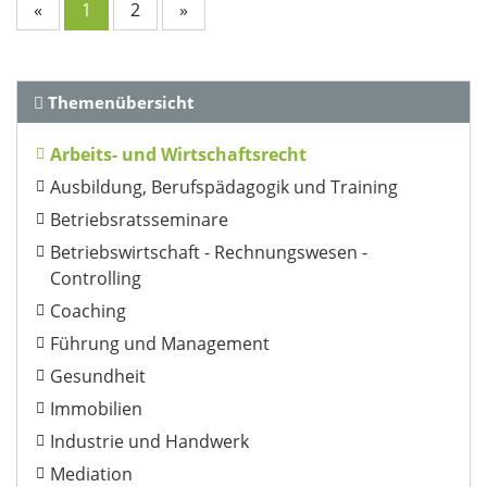
«
1
2
»
weiteren Daten zusammen, die Sie ihnen bereitgestellt
haben oder die sie im Rahmen Ihrer Nutzung der Dienste
gesammelt haben. Sie geben Einwilligung zu unseren
Cookies, wenn Sie unsere Webseite weiterhin nutzen.
Themenübersicht
Datenschutzerklärung
Impressum
Arbeits- und Wirtschaftsrecht
Ausbildung, Berufspädagogik und Training
Betriebsratsseminare
Betriebswirtschaft - Rechnungswesen -
Controlling
Coaching
Führung und Management
Gesundheit
Immobilien
Industrie und Handwerk
Mediation