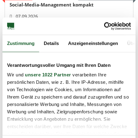
Social-Media-Management kompakt
07.09.2026
72 Unterrichtsstunden (3 Monate)
Charlottenburg, Haus der Wirtschaft
Medien, IT und Künstliche Intelligenz Vertrieb –
Zustimmung
Details
Anzeigeneinstellungen
Über
Handel – Marketing
Details
Verantwortungsvoller Umgang mit Ihren Daten
Wir und
unsere 1022 Partner
verarbeiten Ihre
Plätze verfügbar
Merkzettel
PDF
persönlichen Daten, wie z. B. Ihre IP-Adresse, mithilfe
von Technologien wie Cookies, um Informationen auf
Online Inhalte
Seminare
Ihrem Gerät zu speichern und darauf zuzugreifen und so
Online-Seminarreihe
personalisierte Werbung und Inhalte, Messungen von
Microsoft Excel - Die wichtigsten Tools und
Werbung und Inhalten, Zielgruppenforschung sowie
Funktionen
Entwicklung von Angeboten zu ermöglichen. Sie
10.09.2026
entscheiden darüber, wer Ihre Daten für welche Zwecke
7 Online-Seminare à 90 Minuten, jeweils ab 10.00 Uhr
nutzt. Sie können Ihre Einwilligung jederzeit über die