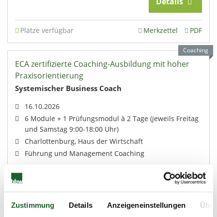
Details
Plätze verfügbar
Merkzettel
PDF
Coaching
ECA zertifizierte Coaching-Ausbildung mit hoher
Praxisorientierung
Systemischer Business Coach
16.10.2026
6 Module + 1 Prüfungsmodul à 2 Tage (jeweils Freitag
und Samstag 9:00-18:00 Uhr)
Charlottenburg, Haus der Wirtschaft
Führung und Management Coaching
Details
Zustimmung
Details
Anzeigeneinstellungen
Über
Merkzettel
PDF