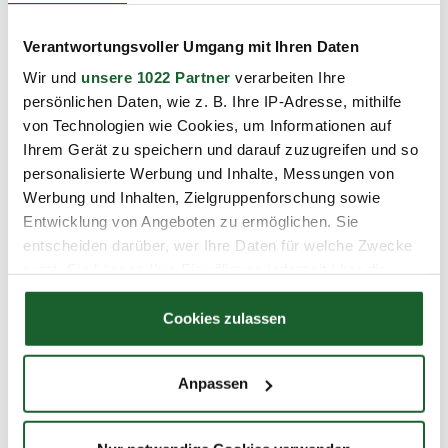
Berufsbegleitende Lehrgänge
Sie haben Fragen, Anregungen oder Wünsche?
Verantwortungsvoller Umgang mit Ihren Daten
Gern beraten wir Sie persönlich, telefonisch und
Wir und
unsere 1022 Partner
verarbeiten Ihre
per E-Mail!
persönlichen Daten, wie z. B. Ihre IP-Adresse, mithilfe
Digitalisierungsmanager:in
von Technologien wie Cookies, um Informationen auf
Ihrem Gerät zu speichern und darauf zuzugreifen und so
03.11.2026
personalisierte Werbung und Inhalte, Messungen von
180 Unterrichtseinheiten (5 Monate)
Werbung und Inhalten, Zielgruppenforschung sowie
Charlottenburg, Haus der Wirtschaft
Entwicklung von Angeboten zu ermöglichen. Sie
Führung und Management Projekt- und Change
entscheiden darüber, wer Ihre Daten für welche Zwecke
Management Medien, IT und Künstliche Intelligenz
nutzt. Sie können Ihre Einwilligung jederzeit über die
Cookie-Erklärung oder durch Klicken auf das Privacy
Details
Trigger Symbol ändern oder widerrufen
Cookies zulassen
Plätze verfügbar
Merkzettel
PDF
Wenn Sie es erlauben, würden wir auch gerne:
Anpassen
Informationen über Ihre geografische Lage
Seminare
erfassen, welche bis auf einige Meter genau sein
Live online
können