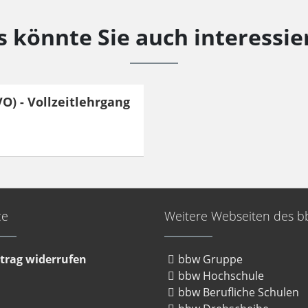
s könnte Sie auch interessie
O) - Vollzeitlehrgang
ce
Weitere Webseiten des 
trag widerrufen
bbw Gruppe
bbw Hochschule
bbw Berufliche Schulen