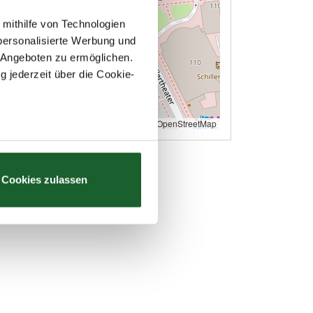
 mithilfe von Technologien
personalisierte Werbung und
 Angeboten zu ermöglichen.
g jederzeit über die Cookie-
Leaflet
|
© OpenStreetMap
au sein können
zieren
Cookies zulassen
hre Präferenzen im
Abschnitt
 Medien anbieten zu können
hrer Verwendung unserer
 führen diese Informationen
ie im Rahmen Ihrer Nutzung
Webseite weiterhin nutzen.