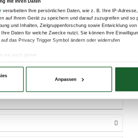
g mit Ihren Daten
. Verständnis und Umgang
r
verarbeiten Ihre persönlichen Daten, wie z. B. Ihre IP-Adresse,
en auf Ihrem Gerät zu speichern und darauf zuzugreifen und so 
Ausbilder
ung und Inhalten, Zielgruppenforschung sowie Entwicklung von
 Ihre Daten für welche Zwecke nutzt. Sie können Ihre Einwilligun
edarf
 auf das Privacy Trigger Symbol ändern oder widerrufen
n wir auch gerne:
und Praxistransfer
re geografische Lage erfassen, welche bis auf einige Meter gen
es Scannen nach bestimmten Merkmalen (Fingerprinting) identifi
ies
Die effektive Mischung aus Vortrag,
Anpassen
ie Ihre persönlichen Daten verarbeitet werden, und legen Sie I
em Erfahrungshintergrund der Teilnehmerinnen
nhalte und Anzeigen zu personalisieren, Funktionen für soziale
Website zu analysieren. Außerdem geben wir Informationen zu I
r soziale Medien, Werbung und Analysen weiter. Unsere Partner
 Daten zusammen, die Sie ihnen bereitgestellt haben oder die s
. Sie geben Einwilligung zu unseren Cookies, wenn Sie unsere 