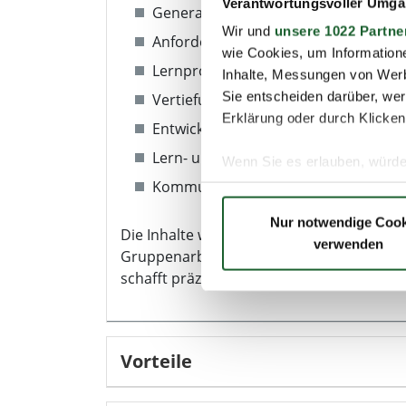
Verantwortungsvoller Umgan
Generationsunterschiede: Fakten vs
Wir und
unsere 1022 Partne
Anforderung der neuen Lernkultur
wie Cookies, um Information
Lernprozessbegleiter vs. klassischer 
Inhalte, Messungen von Werb
Sie entscheiden darüber, wer
Vertiefung von Lernzielen und Lernb
Erklärung oder durch Klicken
Entwicklung nachhaltiger Fähigkeiten
Lern- und Transferinstrumente
Wenn Sie es erlauben, würde
Kommunikationstraining, Simulation 
Informationen über Ih
Ihr Gerät durch aktiv
Nur notwendige Cook
Die Inhalte werden interaktiv erarbeitet. 
Erfahren Sie mehr darüber, w
verwenden
Gruppenarbeiten, Feedbackrunden und d
Einzelheiten
fest.
schafft präzise Lernergebnisse.
Wir verwenden Cookies, um I
und die Zugriffe auf unsere 
Website an unsere Partner fü
Vorteile
möglicherweise mit weiteren
der Dienste gesammelt haben