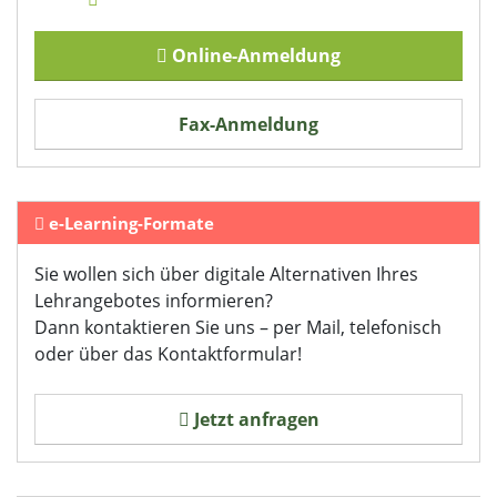
zu können und die Zugriffe auf unsere Website zu
analysieren. Außerdem geben wir Informationen zu Ihrer
Online-Anmeldung
Verwendung unserer Website an unsere Partner für
soziale Medien, Werbung und Analysen weiter. Unsere
Fax-Anmeldung
Partner führen diese Informationen möglicherweise mit
weiteren Daten zusammen, die Sie ihnen bereitgestellt
haben oder die sie im Rahmen Ihrer Nutzung der Dienste
gesammelt haben. Sie geben Einwilligung zu unseren
e-Learning-Formate
Cookies, wenn Sie unsere Webseite weiterhin nutzen.
Datenschutzerklärung
Sie wollen sich über digitale Alternativen Ihres
Impressum
Lehrangebotes informieren?
Dann kontaktieren Sie uns – per Mail, telefonisch
oder über das Kontaktformular!
Jetzt anfragen