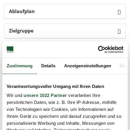
Ablaufplan
Zielgruppe
Ihre Ansprechpartnerin
Zustimmung
Details
Anzeigeneinstellungen
Über
Melanie Seitz
Projektmanagerin bbw Lehrgänge
Verantwortungsvoller Umgang mit Ihren Daten
030/31005-274
Wir und
unsere 1022 Partner
verarbeiten Ihre
030/31005-120
persönlichen Daten, wie z. B. Ihre IP-Adresse, mithilfe
melanie.seitz@bbw-akademie.de
von Technologien wie Cookies, um Informationen auf
Ihrem Gerät zu speichern und darauf zuzugreifen und so
personalisierte Werbung und Inhalte, Messungen von
Kontaktanfrage