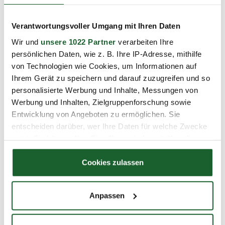
Verantwortungsvoller Umgang mit Ihren Daten
Ihre Ansprechpartnerin
Wir und
unsere 1022 Partner
verarbeiten Ihre
persönlichen Daten, wie z. B. Ihre IP-Adresse, mithilfe
Jacqueline Lebe
von Technologien wie Cookies, um Informationen auf
Geschäftsbereichsleiterin
Ihrem Gerät zu speichern und darauf zuzugreifen und so
030/31005-130
personalisierte Werbung und Inhalte, Messungen von
030/31005-120
Werbung und Inhalten, Zielgruppenforschung sowie
Entwicklung von Angeboten zu ermöglichen. Sie
jacqueline.lebe@bbw-akademie.de
entscheiden darüber, wer Ihre Daten für welche Zwecke
nutzt. Sie können Ihre Einwilligung jederzeit über die
Kontaktanfrage
Cookie-Erklärung oder durch Klicken auf das Privacy
Trigger Symbol ändern oder widerrufen
Cookies zulassen
Wenn Sie es erlauben, würden wir auch gerne:
Inhouse-Schulung
Anpassen
Informationen über Ihre geografische Lage
erfassen, welche bis auf einige Meter genau sein
Ihre Ansprechpartnerin
können