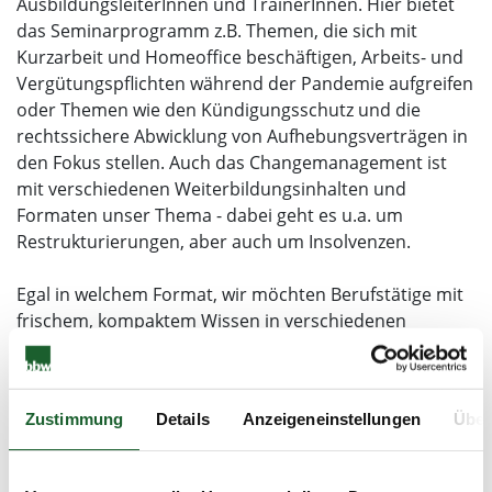
AusbildungsleiterInnen und TrainerInnen. Hier bietet
das Seminarprogramm z.B. Themen, die sich mit
Kurzarbeit und Homeoffice beschäftigen, Arbeits- und
Vergütungspflichten während der Pandemie aufgreifen
oder Themen wie den Kündigungsschutz und die
rechtssichere Abwicklung von Aufhebungsverträgen in
den Fokus stellen. Auch das Changemanagement ist
mit verschiedenen Weiterbildungsinhalten und
Formaten unser Thema - dabei geht es u.a. um
Restrukturierungen, aber auch um Insolvenzen.
Egal in welchem Format, wir möchten Berufstätige mit
frischem, kompaktem Wissen in verschiedenen
Weiterbildungsformaten auf ihre neuen Arbeitswelten
vorbereiten - sei es mit einem Ein- bis Zwei-
Tagesseminar, einem Training im Rahmen von
Zustimmung
Details
Anzeigeneinstellungen
Über
Workshops, einem Coaching, einer Mediation oder
einem mehrere Monate dauernden
berufsbegleitenden Aufstiegslehrgang mit