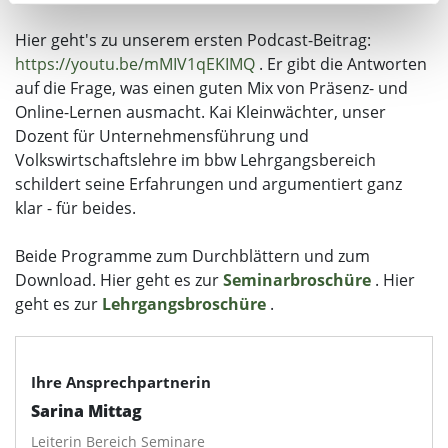
Erfahren Sie mehr darüber, wie Ihre persönlichen Daten
Hier geht's zu unserem ersten Podcast-Beitrag:
verarbeitet werden, und legen Sie Ihre Präferenzen im
https://youtu.be/mMIV1qEKIMQ
. Er gibt die Antworten
Abschnitt Einzelheiten
fest.
auf die Frage, was einen guten Mix von Präsenz- und
Online-Lernen ausmacht. Kai Kleinwächter, unser
Wir verwenden Cookies, um Inhalte und Anzeigen zu
Dozent für Unternehmensführung und
personalisieren, Funktionen für soziale Medien anbieten
Volkswirtschaftslehre im bbw Lehrgangsbereich
zu können und die Zugriffe auf unsere Website zu
schildert seine Erfahrungen und argumentiert ganz
analysieren. Außerdem geben wir Informationen zu Ihrer
klar - für beides.
Verwendung unserer Website an unsere Partner für
soziale Medien, Werbung und Analysen weiter. Unsere
Beide Programme zum Durchblättern und zum
Partner führen diese Informationen möglicherweise mit
Download. Hier geht es zur
Seminarbroschüre
. Hier
weiteren Daten zusammen, die Sie ihnen bereitgestellt
geht es zur
Lehrgangsbroschüre
.
haben oder die sie im Rahmen Ihrer Nutzung der Dienste
gesammelt haben. Sie geben Einwilligung zu unseren
Cookies, wenn Sie unsere Webseite weiterhin nutzen.
Ihre Ansprechpartnerin
Datenschutzerklärung
Sarina Mittag
Impressum
Leiterin Bereich Seminare