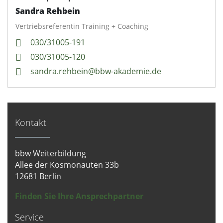
gesammelt haben. Sie geben Einwilligung zu unseren
Sandra Rehbein
Cookies, wenn Sie unsere Webseite weiterhin nutzen.
Vertriebsreferentin Training + Coaching
Datenschutzerklärung
030/31005-191
Impressum
030/31005-120
sandra.rehbein@bbw-akademie.de
Kontakt
bbw Weiterbildung
Allee der Kosmonauten 33b
12681 Berlin
Finden Sie Ihre Ansprechpartner
Service