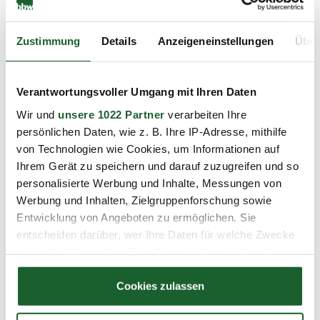
Abteilung
Zustimmung
Details
Anzeigeneinstellungen
Über
E-Mail
*
Verantwortungsvoller Umgang mit Ihren Daten
Wir und
unsere 1022 Partner
verarbeiten Ihre
Telefon
*
persönlichen Daten, wie z. B. Ihre IP-Adresse, mithilfe
von Technologien wie Cookies, um Informationen auf
Ihrem Gerät zu speichern und darauf zuzugreifen und so
personalisierte Werbung und Inhalte, Messungen von
Straße und Nr.
Werbung und Inhalten, Zielgruppenforschung sowie
Entwicklung von Angeboten zu ermöglichen. Sie
entscheiden darüber, wer Ihre Daten für welche Zwecke
nutzt. Sie können Ihre Einwilligung jederzeit über die
PLZ / Ort
Cookie-Erklärung oder durch Klicken auf das Privacy
Trigger Symbol ändern oder widerrufen
Cookies zulassen
Wenn Sie es erlauben, würden wir auch gerne: