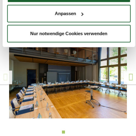
ADBW-Sitzung beigetragen haben.
Wenn Sie es erlauben, würden wir auch gerne:
Anpassen
Impressionen
Informationen über Ihre geografische Lage
erfassen, welche bis auf einige Meter genau sein
können
Nur notwendige Cookies verwenden
Ihr Gerät durch aktives Scannen nach bestimmten
Merkmalen (Fingerprinting) identifizieren
Erfahren Sie mehr darüber, wie Ihre persönlichen Daten
verarbeitet werden, und legen Sie Ihre Präferenzen im
Abschnitt Einzelheiten
fest.
Wir verwenden Cookies, um Inhalte und Anzeigen zu
personalisieren, Funktionen für soziale Medien anbieten
zu können und die Zugriffe auf unsere Website zu
analysieren. Außerdem geben wir Informationen zu Ihrer
Verwendung unserer Website an unsere Partner für
soziale Medien, Werbung und Analysen weiter. Unsere
Partner führen diese Informationen möglicherweise mit
weiteren Daten zusammen, die Sie ihnen bereitgestellt