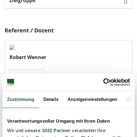
Zielgruppe
Referent / Dozent
Robert Wenner
zum Profil
Zustimmung
Details
Anzeigeneinstellungen
Über
Ihre Ansprechpartnerin
Verantwortungsvoller Umgang mit Ihren Daten
Jacqueline Lebe
Wir und
unsere 1022 Partner
verarbeiten Ihre
Geschäftsbereichsleiterin