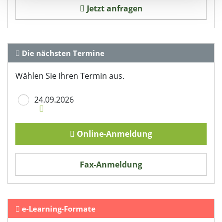
Jetzt anfragen
Abschnitt Einzelheiten
fest.
Wir verwenden Cookies, um Inhalte und Anzeigen zu
personalisieren, Funktionen für soziale Medien anbieten
Die nächsten Termine
zu können und die Zugriffe auf unsere Website zu
analysieren. Außerdem geben wir Informationen zu Ihrer
Wählen Sie Ihren Termin aus.
Verwendung unserer Website an unsere Partner für
soziale Medien, Werbung und Analysen weiter. Unsere
24.09.2026
Partner führen diese Informationen möglicherweise mit
weiteren Daten zusammen, die Sie ihnen bereitgestellt
haben oder die sie im Rahmen Ihrer Nutzung der Dienste
Online-Anmeldung
gesammelt haben. Sie geben Einwilligung zu unseren
Cookies, wenn Sie unsere Webseite weiterhin nutzen.
Fax-Anmeldung
Datenschutzerklärung
Impressum
e-Learning-Formate