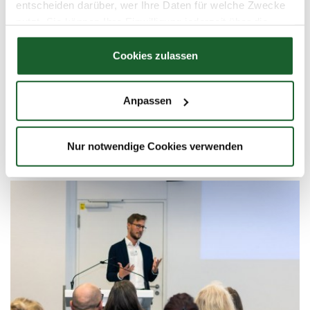
entscheiden darüber, wer Ihre Daten für welche Zwecke
nutzt. Sie können Ihre Einwilligung jederzeit über die
Cookie-Erklärung oder durch Klicken auf das Privacy
Trigger Symbol ändern oder widerrufen
Cookies zulassen
Wenn Sie es erlauben, würden wir auch gerne:
Anpassen
Informationen über Ihre geografische Lage
erfassen, welche bis auf einige Meter genau sein
können
Nur notwendige Cookies verwenden
Ihr Gerät durch aktives Scannen nach
bestimmten Merkmalen (Fingerprinting) identifizieren
Erfahren Sie mehr darüber, wie Ihre persönlichen Daten
verarbeitet werden, und legen Sie Ihre Präferenzen im
Abschnitt Einzelheiten
fest.
Wir verwenden Cookies, um Inhalte und Anzeigen zu
personalisieren, Funktionen für soziale Medien anbieten
zu können und die Zugriffe auf unsere Website zu
analysieren. Außerdem geben wir Informationen zu Ihrer