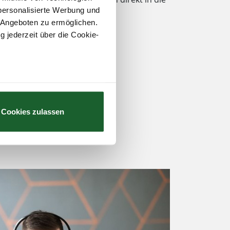
personalisierte Werbung und
 Angeboten zu ermöglichen.
g jederzeit über die Cookie-
au sein können
zieren
Cookies zulassen
hre Präferenzen im
Abschnitt
 Medien anbieten zu können
hrer Verwendung unserer
 führen diese Informationen
ie im Rahmen Ihrer Nutzung
Webseite weiterhin nutzen.