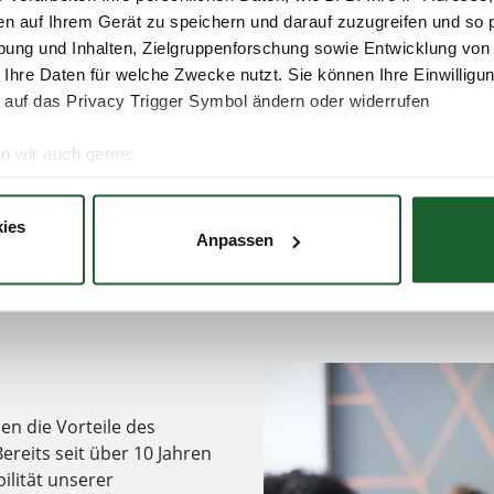
en auf Ihrem Gerät zu speichern und darauf zuzugreifen und so 
Unternehmen.
ung und Inhalten, Zielgruppenforschung sowie Entwicklung von
 Ihre Daten für welche Zwecke nutzt. Sie können Ihre Einwilligun
Erfahren Sie mehr
 auf das Privacy Trigger Symbol ändern oder widerrufen
n wir auch gerne:
re geografische Lage erfassen, welche bis auf einige Meter gen
es Scannen nach bestimmten Merkmalen (Fingerprinting) identifi
ies
Anpassen
ie Ihre persönlichen Daten verarbeitet werden, und legen Sie I
nhalte und Anzeigen zu personalisieren, Funktionen für soziale
Website zu analysieren. Außerdem geben wir Informationen zu I
r soziale Medien, Werbung und Analysen weiter. Unsere Partner
 Daten zusammen, die Sie ihnen bereitgestellt haben oder die s
n die Vorteile des
. Sie geben Einwilligung zu unseren Cookies, wenn Sie unsere 
ereits seit über 10 Jahren
ilität unserer