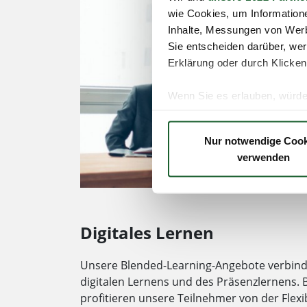
wie Cookies, um Information
Inhalte, Messungen von Werb
Sie entscheiden darüber, wer
Erklärung oder durch Klicken
Wenn Sie es erlauben, würde
Informationen über Ih
Ihr Gerät durch aktiv
Nur notwendige Cook
Erfahren Sie mehr darüber, w
verwenden
Einzelheiten
fest.
Wir verwenden Cookies, um I
und die Zugriffe auf unsere 
Digitales Lernen
Website an unsere Partner fü
möglicherweise mit weiteren
Unsere Blended-Learning-Angebote verbinde
der Dienste gesammelt haben
digitalen Lernens und des Präsenzlernens. B
Datenschutzerklärung
profitieren unsere Teilnehmer von der Flexib
Impressum