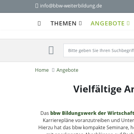
Unsere Ange
info@bbw-weiterbildung.de
THEMEN
ANGEBOTE
Home
Angebote
Vielfältige 
Das
bbw Bildungswerk der Wirtschaf
Karrierepläne voranzutreiben und Unter
Hierzu hat das bbw kompakte Seminare, ho