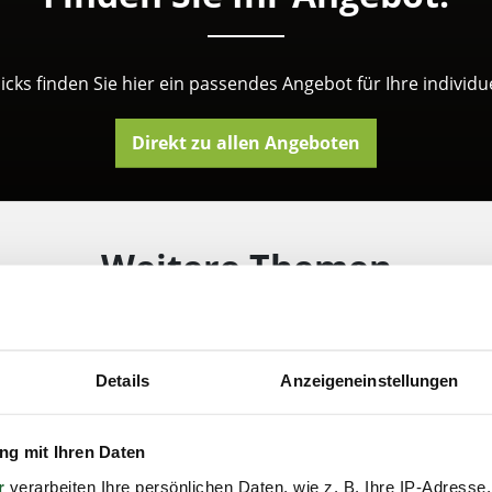
licks finden Sie hier ein passendes Angebot für Ihre individu
Direkt zu allen Angeboten
Weitere Themen
Inhouse-Schulun
Details
Anzeigeneinstellungen
Wir unterstützen die Wettbe
Brandenburg durch eine indi
g mit Ihren Daten
Führungskräfte.
r
verarbeiten Ihre persönlichen Daten, wie z. B. Ihre IP-Adresse,
Dabei bringen wir maßgesch