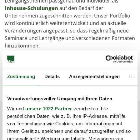
Lehrgangsthemen passgenau und individuell als
Inhouse-Schulungen
auf den Bedarf der
Unternehmen zugeschnitten werden. Unser Portfolio
wird kontinuierlich weiterentwickelt und an aktuelle
Veränderungen angepasst, so dass regelmäßig neue
Seminare und Lehrgänge und verschiedenen Formaten
hinzukommen.
Wussten Sie, dass Sie mit dem
Aufstiegs-BAföG
bis zu
40% Ihrer Lehrgangsgebühren sparen können ? Gern
beraten wir unsere Kunden zu den
Finanzierungsinstrumenten unserer Weiterbildungen
Zustimmung
Details
Anzeigeneinstellungen
Über
(Aufstiegs-BAföG, Bildungsprämie und Brandenburger
Bildungscheck).
Verantwortungsvoller Umgang mit Ihren Daten
Wir und
unsere 1022 Partner
verarbeiten Ihre
persönlichen Daten, wie z. B. Ihre IP-Adresse, mithilfe
Mit Blended Learning zum Erfolg
von Technologien wie Cookies, um Informationen auf
Ihrem Gerät zu speichern und darauf zuzugreifen und so
personalisierte Werbung und Inhalte, Messungen von