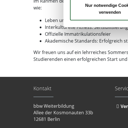
Im Rahmen der Welcome Days erhalten die 
Ihr Gerät durch aktiv
Nur notwendige Cook
wie:
Erfahren Sie mehr darüber, w
verwenden
Einzelheiten
fest.
Leben und Studieren in Berlin
Interkulturelle Fitness: Sensibilisieru
Wir verwenden Cookies, um I
Offizielle Immatrikulationsfeier
und die Zugriffe auf unsere 
Akademische Standards: Erfolgreich 
Website an unsere Partner fü
möglicherweise mit weiteren
Wir freuen uns auf ein lehrreiches Somme
der Dienste gesammelt haben
Studierenden einen erfolgreichen Start und
Datenschutzerklärung
Impressum
Kontakt
Servi
bbw Weiterbildung
Ver
Allee der Kosmonauten 33b
12681 Berlin