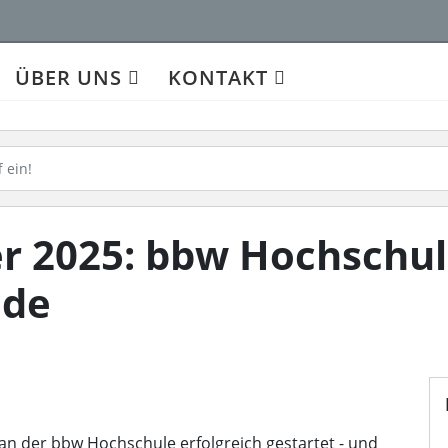
ÜBER UNS
KONTAKT
 2025: bbw Hochschul
nde
n der bbw Hochschule erfolgreich gestartet - und