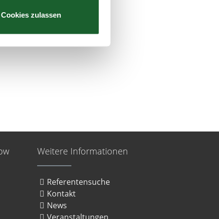
zieren
Cookies zulassen
hre Präferenzen im
Abschnitt
 Medien anbieten zu können
hrer Verwendung unserer
 führen diese Informationen
ie im Rahmen Ihrer Nutzung
Webseite weiterhin nutzen.
bbw
Weitere Informationen
Referentensuche
Kontakt
News
Veranstaltungen