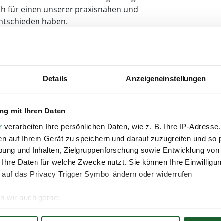
ich für einen unserer praxisnahen und
ntschieden haben.
 in den Programmen
Real Estate Project Management
,
gy
,
Strategic Management in Logistics
,
International
m neuen Masterstudiengang
Business Engineering in
Details
Anzeigeneinstellungen
!
erstudiengang Real Estate Project Management auch
g mit Ihren Daten
t:innen direkt im Anschluss für ein weiterführendes
r
verarbeiten Ihre persönlichen Daten, wie z. B. Ihre IP-Adresse,
n haben - ein schönes Zeichen für Verbundenheit
en auf Ihrem Gerät zu speichern und darauf zuzugreifen und so 
ung und Inhalten, Zielgruppenforschung sowie Entwicklung von
 Ihre Daten für welche Zwecke nutzt. Sie können Ihre Einwilligun
unterschiedlichen Teilen der Welt - Vielfalt, die
 auf das Privacy Trigger Symbol ändern oder widerrufen
den Einstieg in Studium, Alltag und Stadt zu
e auch in diesem Semester wieder eine Welcome Week
n wir auch gerne:
re geografische Lage erfassen, welche bis auf einige Meter gen