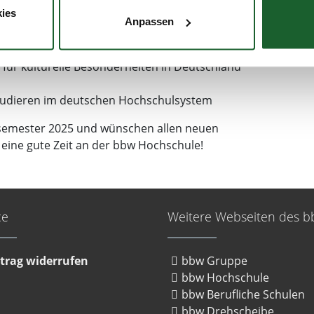
Studierenden wichtige Informationen zu Themen
es Scannen nach bestimmten Merkmalen (Fingerprinting) identifi
ies
Anpassen
ie Ihre persönlichen Daten verarbeitet werden, und legen Sie I
ng für kulturelle Besonderheiten in Deutschland
nhalte und Anzeigen zu personalisieren, Funktionen für soziale
Website zu analysieren. Außerdem geben wir Informationen zu I
studieren im deutschen Hochschulsystem
r soziale Medien, Werbung und Analysen weiter. Unsere Partner
 Daten zusammen, die Sie ihnen bereitgestellt haben oder die s
rsemester 2025 und wünschen allen neuen
. Sie geben Einwilligung zu unseren Cookies, wenn Sie unsere 
 eine gute Zeit an der bbw Hochschule!
ce
Weitere Webseiten des 
trag widerrufen
bbw Gruppe
bbw Hochschule
bbw Berufliche Schulen
bbw Drehscheibe