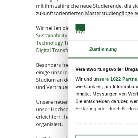
mit ihm zahlreiche neue Studierende, die s
zukunftsorientierten Masterstudiengänge e
Wir heißen die neuen Masterstudierenden
Sustainability and Smart Building Technolo
Technology Transfer Managemen
t sowie i
Zustimmung
Digital Transformation
herzlich willkommen
Besonders freut es uns, dass sich im Mast
Verantwortungsvoller Umgan
einige unserer ehemaligen Bachelorabsolven
Wir und
unsere 1022 Partne
Studium an der bbw Hochschule entschiede
wie Cookies, um Information
und Vertrauen.
Inhalte, Messungen von Werb
Sie entscheiden darüber, wer
Unsere neuen Studierenden kommen aus ganz 
Erklärung oder durch Klicken
unser Hochschulleben bereichert. Um ihnen 
erleichtern, hat unser International Offic
Wenn Sie es erlauben, würde
organisiert.
Informationen über Ih