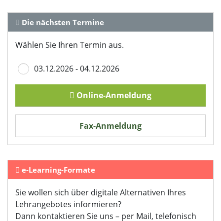
zu können und die Zugriffe auf unsere Website zu
analysieren. Außerdem geben wir Informationen zu Ihrer
Die nächsten Termine
Verwendung unserer Website an unsere Partner für
soziale Medien, Werbung und Analysen weiter. Unsere
Wählen Sie Ihren Termin aus.
Partner führen diese Informationen möglicherweise mit
weiteren Daten zusammen, die Sie ihnen bereitgestellt
03.12.2026 - 04.12.2026
haben oder die sie im Rahmen Ihrer Nutzung der Dienste
gesammelt haben. Sie geben Einwilligung zu unseren
Online-Anmeldung
Cookies, wenn Sie unsere Webseite weiterhin nutzen.
Datenschutzerklärung
Impressum
Fax-Anmeldung
e-Learning-Formate
Sie wollen sich über digitale Alternativen Ihres
Lehrangebotes informieren?
Dann kontaktieren Sie uns – per Mail, telefonisch