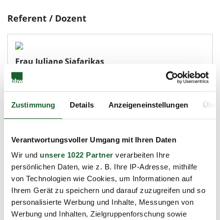
Referent / Dozent
Frau Juliane Siafarikas
zum Profil
Zustimmung
Details
Anzeigeneinstellungen
Über
Verantwortungsvoller Umgang mit Ihren Daten
Wir und
unsere 1022 Partner
verarbeiten Ihre
Ihre Ansprechpartnerin
persönlichen Daten, wie z. B. Ihre IP-Adresse, mithilfe
Jacqueline Lebe
von Technologien wie Cookies, um Informationen auf
Geschäftsbereichsleiterin
Ihrem Gerät zu speichern und darauf zuzugreifen und so
030/31005-130
personalisierte Werbung und Inhalte, Messungen von
Werbung und Inhalten, Zielgruppenforschung sowie
030/31005-120