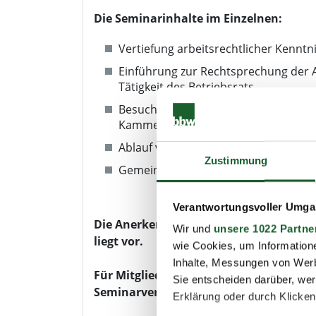
Die Seminarinhalte im Einzelnen:
Vertiefung arbeitsrechtlicher Kenntn
Einführung zur Rechtsprechung der A
Tätigkeit des Betriebsrats
Besuch des Arbeitsgerichts Berlin u
Kammerverhandlungen unter fachkun
Ablauf von Verhandlungen am Arbeit
Zustimmung
Gemeinsame Auswertung und Bespr
Verantwortungsvoller Umgan
Die Anerkennung als Schulungsveranstal
Wir und
unsere 1022 Partne
liegt vor.
wie Cookies, um Information
Inhalte, Messungen von Werb
Für Mitglieder der Verbände AKB, AWB,
Sie entscheiden darüber, wer
Seminarveranstaltung kostenlos.
Erklärung oder durch Klicken