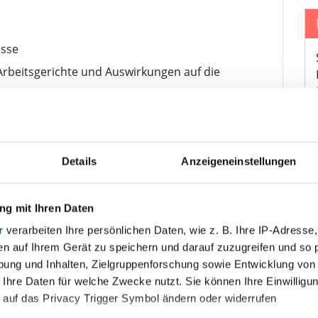
isse
rbeitsgerichte und Auswirkungen auf die
nd Teilnahme an Güte- und
diger Begleitung
sgericht
Details
Anzeigeneinstellungen
echung
g mit Ihren Daten
tung für Betriebsräte gem. § 37 Abs. 7 BetrVG
r
verarbeiten Ihre persönlichen Daten, wie z. B. Ihre IP-Adresse,
en auf Ihrem Gerät zu speichern und darauf zuzugreifen und so 
ung und Inhalten, Zielgruppenforschung sowie Entwicklung von
 VME und WVEB ist die Teilnahme an dieser
 Ihre Daten für welche Zwecke nutzt. Sie können Ihre Einwilligun
 auf das Privacy Trigger Symbol ändern oder widerrufen