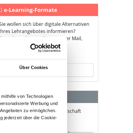
e-Learning-Formate
Sie wollen sich über digitale Alternativen
Ihres Lehrangebotes informieren?
Dann kontaktieren Sie uns – per Mail,
telefonisch oder über das
Kontaktformular!
Über Cookies
Jetzt anfragen
Veranstaltungsort
 mithilfe von Technologien
personalisierte Werbung und
Charlottenburg, Haus der Wirtschaft
 Angeboten zu ermöglichen.
Am Schillertheater 2
g jederzeit über die Cookie-
10625 Berlin