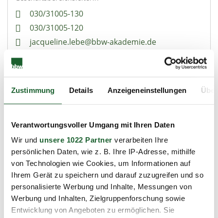
030/31005-130
030/31005-120
jacqueline.lebe@bbw-akademie.de
Kontaktanfrage
Zustimmung
Details
Anzeigeneinstellungen
Über
Inhouse-Schulung
Verantwortungsvoller Umgang mit Ihren Daten
Wir und
unsere 1022 Partner
verarbeiten Ihre
Ihre Ansprechpartnerin
persönlichen Daten, wie z. B. Ihre IP-Adresse, mithilfe
Sandra Rehbein
von Technologien wie Cookies, um Informationen auf
Vertriebsreferentin Training + Coaching
Ihrem Gerät zu speichern und darauf zuzugreifen und so
personalisierte Werbung und Inhalte, Messungen von
030/31005-191
Werbung und Inhalten, Zielgruppenforschung sowie
sandra.rehbein@bbwev-berlin.de
Entwicklung von Angeboten zu ermöglichen. Sie