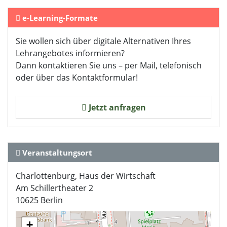
Verwendung unserer Website an unsere Partner für
e-Learning-Formate
soziale Medien, Werbung und Analysen weiter. Unsere
Partner führen diese Informationen möglicherweise mit
Sie wollen sich über digitale Alternativen Ihres
weiteren Daten zusammen, die Sie ihnen bereitgestellt
Lehrangebotes informieren?
haben oder die sie im Rahmen Ihrer Nutzung der Dienste
Dann kontaktieren Sie uns – per Mail, telefonisch
gesammelt haben. Sie geben Einwilligung zu unseren
oder über das Kontaktformular!
Cookies, wenn Sie unsere Webseite weiterhin nutzen.
Datenschutzerklärung
Jetzt anfragen
Impressum
Veranstaltungsort
Charlottenburg, Haus der Wirtschaft
Am Schillertheater 2
10625 Berlin
+